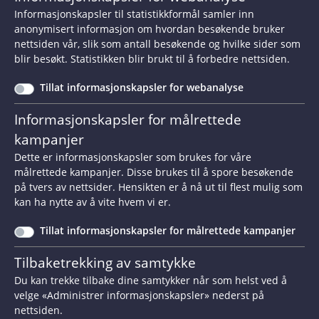
Informasjonskapsler til statistikkformål samler inn
behandle saker som faller utenfor vårt
anonymisert informasjon om hvordan besøkende bruker
ansvarsområde. Vi driver heller ikke med
nettsiden vår, slik som antall besøkende og hvilke sider som
tilsyn eller setter i gang undersøkelser på eget
blir besøkt. Statistikken blir brukt til å forbedre nettsiden.
initiativ.
Tillat informasjonskapsler for webanalyse
Når du har sendt oss en klage, tar vi kontakt
Informasjonskapsler for målrettede
med både deg og den du klager inn, for å få
kampanjer
vite hva som har skjedd. Det du sender til oss,
Dette er informasjonskapsler som brukes for våre
sender vi til den du klager inn, slik at denne
målrettede kampanjer. Disse brukes til å spore besøkende
på tvers av nettsider. Hensikten er å nå ut til flest mulig som
kan få komme med sin versjon. Når vi mener
kan ha nytte av å vite hvem vi er.
at vi har de opplysningene vi trenger, avgjør vi
saken. Du kan få mer informasjon ved å
se
Tillat informasjonskapsler for målrettede kampanjer
denne videoen om prosessen vår
.
Tilbaketrekking av samtykke
Du kan trekke tilbake dine samtykker når som helst ved å
For at vi skal kunne avgjøre saken din, må vi
velge «Administrer informasjonskapsler» nederst på
vite hvem du er. Derfor må du logge inn med
nettsiden.