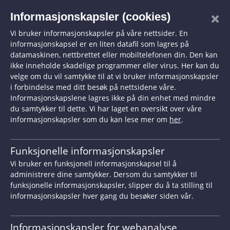
Hopp til hovedinnhold
×
Informasjonskapsler (cookies)
Vi bruker informasjonskapsler på våre nettsider. En
informasjonskapsel er en liten datafil som lagres på
datamaskinen, nettbrettet eller mobiltelefonen din. Den kan
Diskrimineringsnemnda
ikke inneholde skadelige programmer eller virus. Her kan du
velge om du vil samtykke til at vi bruker informasjonskapsler
Før du sender inn klage
i forbindelse med ditt besøk på nettsidene våre.
Informasjonskapslene lagres ikke på din enhet med mindre
du samtykker til dette. Vi har laget en oversikt over våre
Du er nå på vei inn i
informasjonskapsler som du kan lese mer om
her
.
Diskrimineringsnemndas
skjemaportal. Les teksten under
Funksjonelle informasjonskapsler
før du går videre.
Vi bruker en funksjonell informasjonskapsel til å
administrere dine samtykker. Dersom du samtykker til
Diskrimineringsnemndas ansvar er å avgjøre
funksjonelle informasjonskapsler, slipper du å ta stilling til
informasjonskapsler hver gang du besøker siden vår.
saker om brudd på forbudene mot
diskriminering, trakassering, seksuell
Informasjonskapsler for webanalyse
trakassering og gjengjeldelse. Vi kan ikke