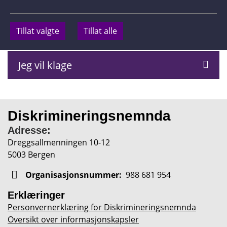
BankID. Dersom du ikke ønsker å logge inn
med BankID kan du sende oss
et
Tillat valgte
Tillat alle
klageskjema i Word
.
Jeg vil klage
Diskriminerings­nemnda
Adresse:
Dreggsallmenningen 10-12
5003 Bergen
Organisasjonsnummer:
988 681 954
Erklæringer
Personvernerklæring for Diskrimineringsnemnda
Oversikt over informasjonskapsler