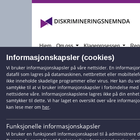
Hopp til hovedinnhold
Hjem
Om oss
Klageprosessen
Reg
Informasjonskapsler (cookies)
Klagesak 21/747
Vi bruker informasjonskapsler på våre nettsider. En informasjon
datafil som lagres på datamaskinen, nettbrettet eller mobiltele
ikke inneholde skadelige programmer eller virus. Her kan du ve
samtykke til at vi bruker informasjonskapsler i forbindelse med
nettsidene våre. Informasjonskapslene lagres ikke på din enh
Klage mottatt
15.12.2
samtykker til dette. Vi har laget en oversikt over våre informas
kan lese mer om
her
.
Status
Avgjort
Funksjonelle informasjonskapsler
Samfunnsområde
Arbeidsl
Vi bruker en funksjonell informasjonskapsel til å administrere 