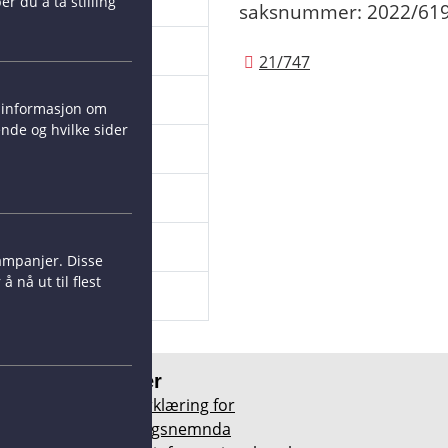
 kvinne
r du å ta stilling
saksnummer: 2022/619
022
21/747
nsnedsettelse
t informasjon om
nde og hvilke sider
inere
 forhandling
ampanjer. Disse
 nå ut til flest
 oppreisning
Erklæringer
Personvernerklæring for
Diskrimineringsnemnda