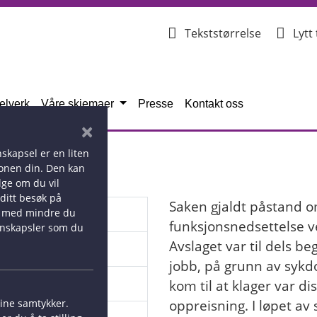
For å endr
Tekststørrelse
Lytt 
elverk
Våre skjemaer
Presse
Kontakt oss
×
skapsel er en liten
fonen din. Den kan
lge om du vil
 ditt besøk på
Saken gjaldt påstand o
et med mindre du
021
funksjonsnedsettelse ve
jonskapsler som du
Avslaget var til dels be
jobb, på grunn av syk
iv
kom til at klager var di
oppreisning. I løpet av
dine samtykker.