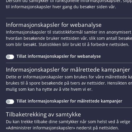
Kjønn
Juridisk
Dersom du samtykker til funksjonelle informasjonskapsler, slippe
til informasjonskapsler hver gang du besøker siden vår.
Dato avsluttet
14.12.2
Informasjonskapsler for webanalyse
Grunnlag
Funksjo
Informasjonskapsler til statistikkformål samler inn anonymiser
hvordan besøkende bruker nettsiden vår, slik som antall besøke
Resultat
Brudd
som blir besøkt. Statistikken blir brukt til å forbedre nettsiden.
Tillat informasjonskapsler for webanalyse
Bruddmåte
Diskrim
Informasjonskapsler for målrettede kampanjer
Spesielle forhold
Muntlig
Dette er informasjonskapsler som brukes for våre målrettede k
brukes til å spore besøkende på tvers av nettsider. Hensikten er å
Konsekvens brudd
Tilkjent
mulig som kan ha nytte av å vite hvem vi er.
Tillat informasjonskapsler for målrettede kampanjer
Diskriminerings­nemnda
Tilbaketrekking av samtykke
Du kan trekke tilbake dine samtykker når som helst ved å velge
Adresse:
«Administrer informasjonskapsler» nederst på nettsiden.
Dreggsallmenningen 10-12