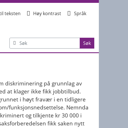
e skriftstørrelse hold CTRL-tasten nede (CMD-tasten på Mac).
Høy kontrast
Språk
Languages. Use this
til teksten
Høy kontrast
Språk
Søk
på Diskriminering
m diskriminering på grunnlag av
d at klager ikke fikk jobbtilbud.
grunnet i høyt fravær i en tidligere
dom/funksjonsnedsettelse. Nemnda
skriminert og tilkjente kr 30 000 i
 saksforberedelsen fikk saken nytt