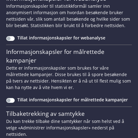
Informasjonskapsler til statistikkformål samler inn
Resultat
Brudd
anonymisert informasjon om hvordan besøkende bruker
nettsiden vår, slik som antall besøkende og hvilke sider som
Bruddmåte
Diskriminere
blir besøkt. Statistikken blir brukt til å forbedre nettsiden.
Tillat informasjonskapsler for webanalyse
Spesielle forhold
Muntlig forhandling
Informasjonskapsler for målrettede
Konsekvens brudd
Tilkjent oppreisning
kampanjer
Dette er informasjonskapsler som brukes for våre
Saka gjaldt påstand om diskriminering på
målrettede kampanjer. Disse brukes til å spore besøkende
grunn av kjøn ved manglande tilsetting i ei
på tvers av nettsider. Hensikten er å nå ut til flest mulig som
kan ha nytte av å vite hvem vi er.
utlyst kommunal stilling/driftstilskot for
fysioterapi. Den mannlege klagaren vart ikkje
Tillat informasjonskapsler for målrettede kampanjer
tilsett trass i at det var openberrt at han var
Tilbaketrekking av samtykke
best kvalifisert og hadde meir enn 20-års
Du kan trekke tilbake dine samtykker når som helst ved å
relevant erfaring. Kommunen tilsette ei
velge «Administrer informasjonskapsler» nederst på
kvinne som berre hadde 3 års relevant
nettsiden.