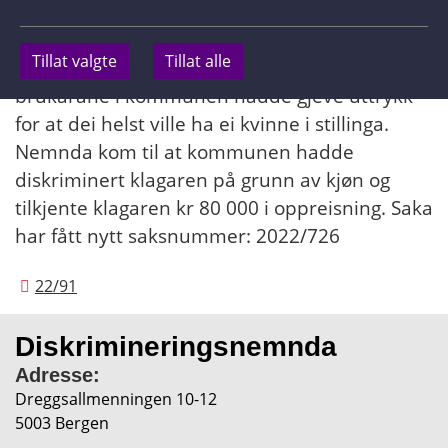
erfaring. Kommunen meinte at kvinna var
betre eigna til stillinga fordi ho hadde vist
Tillat valgte
Tillat alle
"iver og glød" under intervjuet og at
brukarane i kommunen hadde gjeve uttrykk
for at dei helst ville ha ei kvinne i stillinga.
Nemnda kom til at kommunen hadde
diskriminert klagaren på grunn av kjøn og
tilkjente klagaren kr 80 000 i oppreisning. Saka
har fått nytt saksnummer: 2022/726
22/91
Diskriminerings­nemnda
Adresse:
Dreggsallmenningen 10-12
5003 Bergen