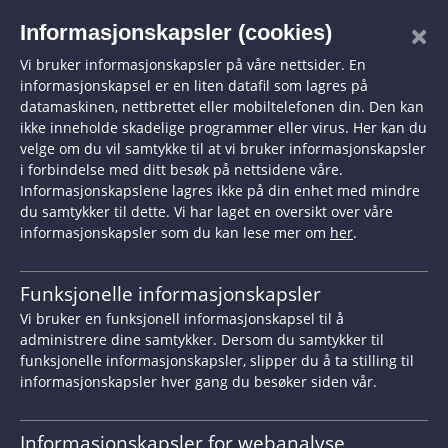
Hopp til hovedinnhold
×
Informasjonskapsler (cookies)
Vi bruker informasjonskapsler på våre nettsider. En
informasjonskapsel er en liten datafil som lagres på
datamaskinen, nettbrettet eller mobiltelefonen din. Den kan
Klagesak 22/91
ikke inneholde skadelige programmer eller virus. Her kan du
velge om du vil samtykke til at vi bruker informasjonskapsler
i forbindelse med ditt besøk på nettsidene våre.
Klage mottatt
03.01.2022
Informasjonskapslene lagres ikke på din enhet med mindre
du samtykker til dette. Vi har laget en oversikt over våre
informasjonskapsler som du kan lese mer om
her
.
Status
Avgjort
Samfunnsområde
Arbeidsliv
Funksjonelle informasjonskapsler
Vi bruker en funksjonell informasjonskapsel til å
Kjønn
Juridisk mann
administrere dine samtykker. Dersom du samtykker til
funksjonelle informasjonskapsler, slipper du å ta stilling til
informasjonskapsler hver gang du besøker siden vår.
Dato avsluttet
26.10.2022
Grunnlag
Kjønn
Informasjonskapsler for webanalyse